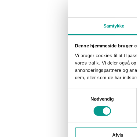
Samtykke
Denne hjemmeside bruger c
Vi bruger cookies til at tilpas
vores trafik. Vi deler også 
annonceringspartnere og anal
dem, eller som de har indsaml
Samtykkevalg
Nødvendig
Skal vi sludre ?
Vi er til at tale med, så fat du bare knoglen.
Afvis