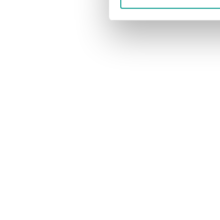
Telefon. 6915 0500
Har du en god historie?
Vi modtager gerne dit tip til en god historie.
redaktion@billundonline.dk
Vil du annoncere?
Se annoncepriser og muligheder her.
annoncer@billundonline.dk