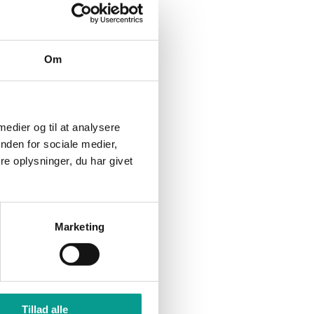
James Bond flytter ind i
naturen: Musikere udpegede
selv Naturrum som
Om
koncertscene
 medier og til at analysere
nden for sociale medier,
e oplysninger, du har givet
Marketing
Tillad alle