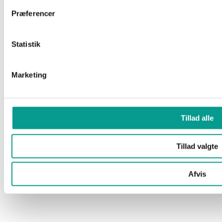
Præferencer
Vi er til at tale med, så fat du bare knoglen.
Telefon. 6915 0500
Statistik
Marketing
Har du en god historie?
Vi modtager gerne dit tip til en god historie.
Tillad alle
redaktion@billundonline.dk
Tillad valgte
Afvis
Vil du annoncere?
Se annoncepriser og muligheder her.