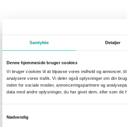
Vestdanskerne valfarter til Billund Lufthavn: Juli
slog årets rekord
14-årig på skadestuen efter færdselsuheld i
Vorbasse
Samtykke
Detaljer
Badegæst i Lalandia bestjålet
Denne hjemmeside bruger cookies
Vi bruger cookies til at tilpasse vores indhold og annoncer, til 
analysere vores trafik. Vi deler også oplysninger om din br
inden for sociale medier, annonceringspartnere og analysepa
data med andre oplysninger, du har givet dem, eller som de ha
Samtykkevalg
Nødvendig
Skal vi sludre ?