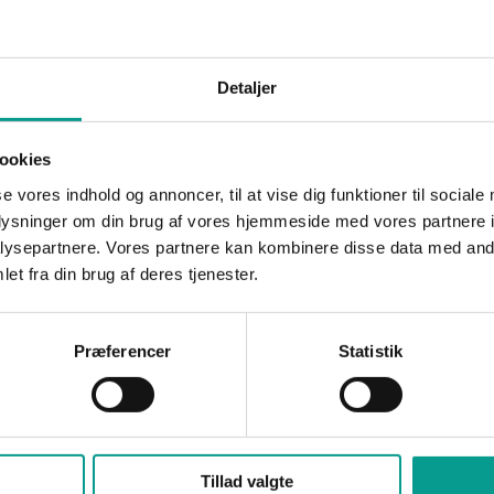
ommunale byggegrunde. Nu lægger kommunen op til at fremrykke e
er også fremover er ledige grunde til familier, der vil bygge hus i b
Detaljer
at 38,94 millioner kroner flyttes frem fra 2028-2029 til allerede 
er planlægges 38 nye parcelhusgrunde samt en forlængelse af Sdr.
ookies
se vores indhold og annoncer, til at vise dig funktioner til sociale
oplysninger om din brug af vores hjemmeside med vores partnere i
ysepartnere. Vores partnere kan kombinere disse data med andr
re var de udsolgt. I 2025 kom yderligere 51 grunde på markedet, me
et fra din brug af deres tjenester.
 Kommune.
Præferencer
Statistik
ledige byggegrunde kan komme til at bremse væksten i Billund og
dskraft. Derfor ønsker kommunen nu at sætte gang i byggemodning
rojektet sendt i udbud ved årsskiftet. De nye byggegrunde vil efte
Tillad valgte