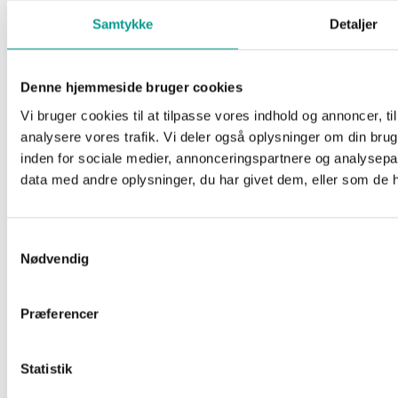
Samtykke
Detaljer
Denne hjemmeside bruger cookies
Vi bruger cookies til at tilpasse vores indhold og annoncer, til 
analysere vores trafik. Vi deler også oplysninger om din br
inden for sociale medier, annonceringspartnere og analysepa
data med andre oplysninger, du har givet dem, eller som de ha
Skal vi sludre ?
Vi er til at tale med, så fat du bare knoglen.
Samtykkevalg
Telefon. 6915 0500
Nødvendig
Har du en god historie?
Præferencer
Vi modtager gerne dit tip til en god historie.
Statistik
redaktion@billundonline.dk