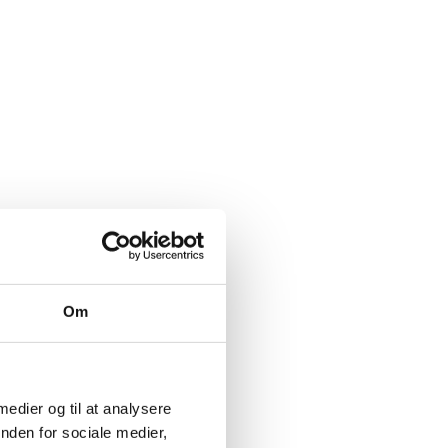
Billund kommune skal
 Travbyen.
fortælle ministeren om AI i
skolen
a hele
 byggeriets
Indbrudstyv fanget på fersk
gerning
der arbejder
Christian
Om
lads til
 medier og til at analysere
nden for sociale medier,