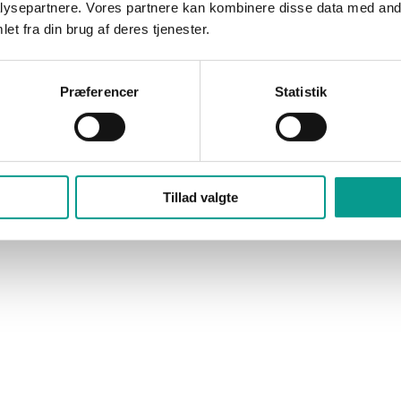
ysepartnere. Vores partnere kan kombinere disse data med andr
et fra din brug af deres tjenester.
st til Billund. Blandt dem er Aalborg Universitet, Aarhus Universitet,
sskoler.
Præferencer
Statistik
radition. Ambitionen er nemlig ikke blot at afholde en enkelt festival
et, hvor fremtidens byggebranche mødes for at udveksle idéer, skabe ne
Tillad valgte
geriet.
t