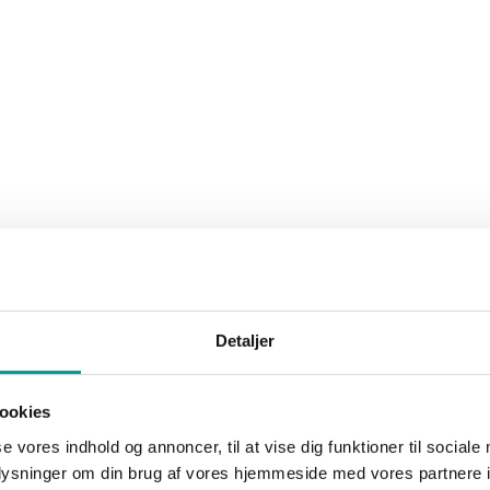
ra byggebranchen, når KIRKBI lancerer den helt nye AFTRYK Festival i
erende fra erhvervsuddannelser, professionshøjskoler og universiteter fr
og bygningskonstruktører mødes på tværs af fag for at finde løsninger på
el Travbyen i Billund.
ghed. Her kan vi tydeligt se, at innovationshøjden stiger, når faglighe
iet har brug for, hvis vi skal lykkes med den grønne omstilling, siger 
Detaljer
angt mere end traditionelle foredrag og paneldebatter.
ookies
ncer og konkrete cases om bæredygtigt byggeri, mens der også bliver p
se vores indhold og annoncer, til at vise dig funktioner til sociale
oplysninger om din brug af vores hjemmeside med vores partnere i