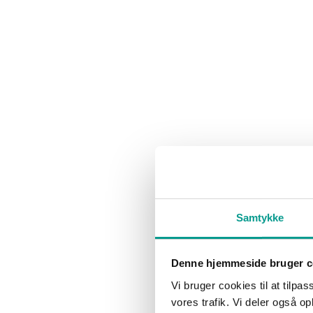
Foto: KIRKBI
Billund skal til efteråret være mødested for op mod 3.000 unge f
Festivalen bliver afholdt den 29. september og samler elever og stud
landet. Her skal fremtidens tømrere, murere, ingeniører, arkitekter 
grønne udfordringer.
Bag initiativet står KIRKBI, som blandt andet udvikler den nye byd
– Vi er ved at bygge en bydel med meget ambitiøse mål for bæredygti
tæt og ligevægtigt sammen. Det er netop den type samarbejde, bygger
Nørgaard, Project Director hos KIRKBI.
Samtykke
Festivalen er gratis for elever, studerende og undervisere og bliver l
Denne hjemmeside bruger c
Deltagerne kan blandt andet prøve kræfter med workshops, konkurre
Vi bruger cookies til at tilpas
fællesspisning, sociale aktiviteter og koncerter.
vores trafik. Vi deler også 