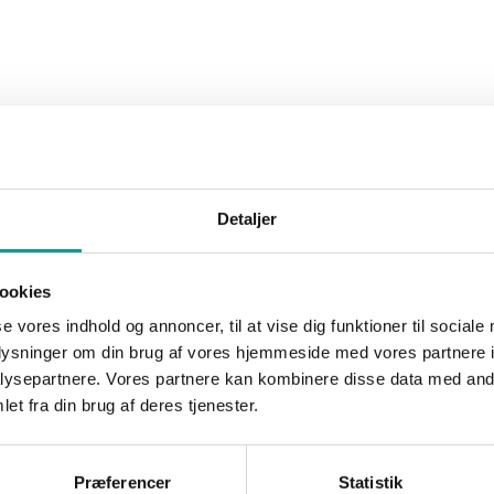
ger, bygget letbaner eller broer. Det kan der være god fornuft i, men nu
m stadig holder i kø på fx E45 ved Kolding og Vejle.
dericia og Kolding. Det kan godt være, at der flere steder er lidt læ
rafikale knudepunkter.
ge trafik sammen og gør det muligt at komme på arbejde uden en bil. Her
Detaljer
får flere gennemkørende togforbindelser Varde-Esbjerg-Ribe og gerne ud
ookies
frastruktur i hele landet. Næste gang I mødes i forligskredsen, så glem 
se vores indhold og annoncer, til at vise dig funktioner til sociale
oplysninger om din brug af vores hjemmeside med vores partnere i
ysepartnere. Vores partnere kan kombinere disse data med andr
et fra din brug af deres tjenester.
Præferencer
Statistik