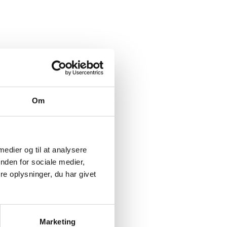
 er det på
Indbrudstyv fanget på fersk
gerning
ngere mellem
 er fx
Om
videt til
ikke de dele
 medier og til at analysere
nden for sociale medier,
e oplysninger, du har givet
Marketing