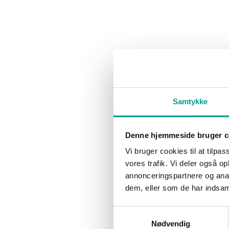
Vi har nu pænt ventet, mens andre har fået udvidet deres vejstræknin
tide, at fokus flyttes til de dele af landet, som har holdt for, og so
Vi har også brug for en udbygning af motorvejen E45/E20 mellem Fre
husene her i Sydjylland, men derfor holder vi stadig i kø ved flere t
Vi har også brug for gode baneforbindelser, der binder den offentli
Samtykke
vigtigt at arbejde videre med konceptet for Esbjerg Nærbane, så vi 
Oksbøl og Tønder.
Denne hjemmeside bruger c
Så kære trafikpolitikere på Christiansborg, der er behov for bedre in
Vi bruger cookies til at tilpas
af landet, der har holdt for, mens andre har fået bygget ud.
vores trafik. Vi deler også 
annonceringspartnere og anal
dem, eller som de har indsaml
Venlig hilsen
Samtykkevalg
Nødvendig