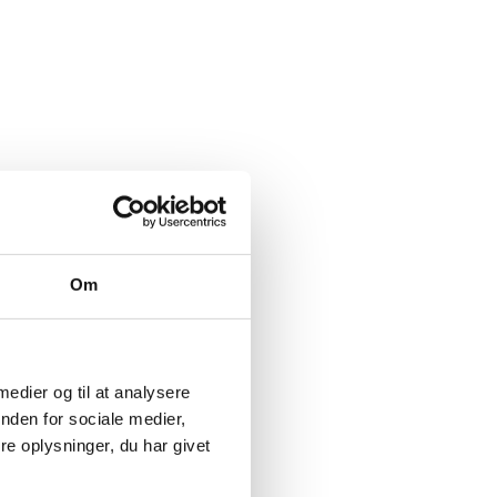
024
De arbejder ofte i det skjulte –
r en hel
nu skal én af dem hyldes
il en
Villads Nagel stjal showet –
men GSK tabte i Holsted
Om
errekord
 gået
 medier og til at analysere
inalen i
nden for sociale medier,
e oplysninger, du har givet