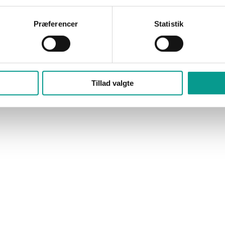
Præferencer
Statistik
NYHEDER
llederne fra Antonov
Billund-dreng lander før
et i Billund
Vueling-fly i Billund Luf
Marianne Thorø
18. juni 2021
Tillad valgte
horø
5. februar 2022
Det er Billund-drengen Kim Søegaa
sidder som kaptajn, når det spans
 Wulf Nielsen har taget
flyselskab, Vueling, i dag kl. 15.25 
 besøget af verdens største
første…
NYHEDER
ister koster
Dansk verdensstjerne gi
 for Billund Vand
koncert i Billund Luftha
horø
22. april 2020
Marianne Thorø
22. april 202
ser og ingen LEGOLAND og