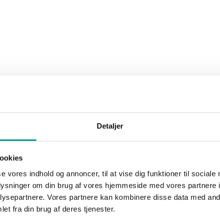
Marianne Thorø
10. januar 2
t tage ud at rejse med
 stoffer på sig. Det må en 20-
Før coronaen lukkede landet ned va
ande efter…
flok børn fra Billund i august 2019 t
workshop i Billund…
NYHEDER
rnyheder fra Billund
Bedste maj nogensinde i
Detaljer
Billund Lufthavn
horø
21. juni 2023
Marianne Thorø
1. juni 2023
t på aktiviteten i Billund
Billund Lufthavn sætter ny passag
ookies
igterne til rekordmange
for maj måned nogensinde. Der er
se vores indhold og annoncer, til at vise dig funktioner til sociale
 gode, og enden på
384.311 passagerer igennem term
oplysninger om din brug af vores hjemmeside med vores partnere i
er…
Billund Lufthavn, hvilket…
ysepartnere. Vores partnere kan kombinere disse data med andr
et fra din brug af deres tjenester.