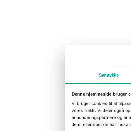
Flere italienske destinationer bliver lidt
Det er dumt a
mere bøvlet at komme til for passagererne
euforiserende
ud fra Billund Lufthavn. Ryanair trækker
årig kvinde s
dem nemlig…
NYHEDER
NYHEDER
Bedste oktober nogensinde i
Tre vinte
Samtykke
Billund Lufthavn
Lufthavn
Marianne Thorø
1. november 2023
Marianne T
Oktober har budt på passagervækst i
Der er fuld far
Denne hjemmeside bruger c
Billund Lufthavn. Aktiviteten i
Lufthavn. Uds
Vi bruger cookies til at tilpas
efterårsferien har sammenlignet med
passagerer er
vores trafik. Vi deler også 
efterårsferien i 2022 vækstet med 8…
rutenyheder 
annonceringspartnere og anal
dem, eller som de har indsaml