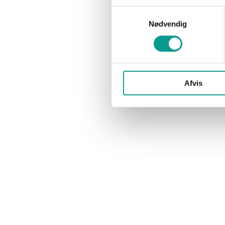
Samtykkevalg
Nødvendig
NYHEDER
NYHEDER
SUN-AIR klar med endnu en
Se alle bi
rute ud af Billund Lufthavn
225-besøg
Lufthavn
Marianne Thorø
5. oktober 2022
Afvis
Marianne T
Halvanden måned efter det danske
flyselskab SUN-AIR genåbnede sin rute
Fotograf Ulrik
Billund-London City, er det Billund-
billederne fra
baserede selskab nu klar til at…
fragtfly.
NYHEDER
NYHEDER
Færre tur
Stadig kun lav aktivitet i
indtægter
lufthavnen i april
Marianne T
Marianne Thorø
4. maj 2021
Lukkede græn