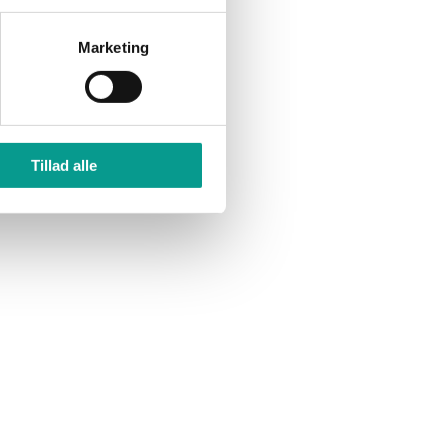
Marketing
ste
thavn
Tillad alle
rd, der
ke
for
ver
vn
0