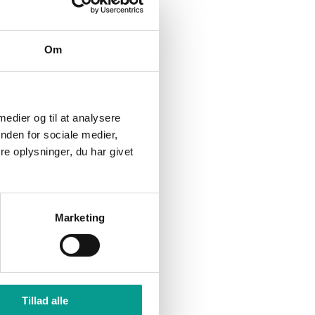
ende
De arbejder ofte i det skjulte –
nu skal én af dem hyldes
 at der i
Om
em 30…
Villads Nagel stjal showet –
men GSK tabte i Holsted
 medier og til at analysere
nden for sociale medier,
e oplysninger, du har givet
Marketing
Tillad alle