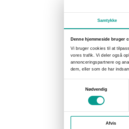
der i dag ble
Normalt er Billund og Billund kommune ret
på Twitter. V
glad for førstepladser, men den seneste af
slagsen er nok ikke noget, der…
Samtykke
Denne hjemmeside bruger c
Vi bruger cookies til at tilpas
vores trafik. Vi deler også 
annonceringspartnere og anal
dem, eller som de har indsaml
Samtykkevalg
Nødvendig
Afvis