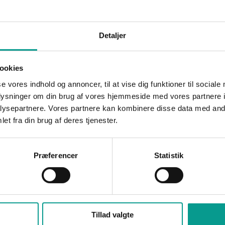
v målt skybrud. Det melder DMI
DMI har udsendt en advarsel gæld
ed…
blandt andet Billund
kommune. Meterologerne forventer
Detaljer
eftermiddag og aften falder mell
ookies
se vores indhold og annoncer, til at vise dig funktioner til sociale
oplysninger om din brug af vores hjemmeside med vores partnere i
ysepartnere. Vores partnere kan kombinere disse data med andr
et fra din brug af deres tjenester.
Præferencer
Statistik
Tillad valgte