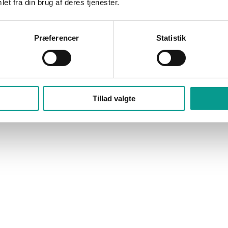
et fra din brug af deres tjenester.
Præferencer
Statistik
Tillad valgte