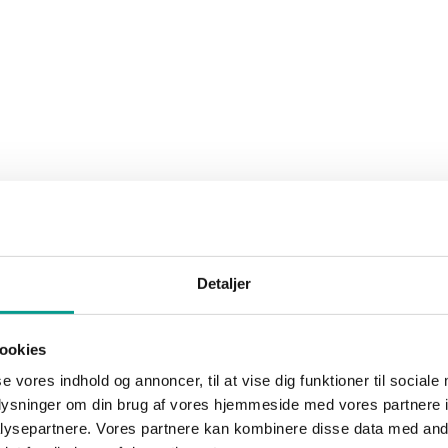
idste år da drabet fandt sted. Foto: René Lind Gammelmark
lse på en psykiatrisk afdeling uden længstetid for manddrab og besidde
and blev fundet død på en adresse på Tingvejen ved Grindsted. Da poli
gsstedet udtalte, at han var påvirket af lattergas. En mentalundersøgels
det som følge af massivt indtag af lattergas dagene op til drabet.
kokain med henblik på videresalg.
Detaljer
et dom, og at byretten har fulgt anklagemyndighedens påstand om at idø
 Sydøstjyllands Politi.
ookies
se vores indhold og annoncer, til at vise dig funktioner til sociale
oplysninger om din brug af vores hjemmeside med vores partnere i
ysepartnere. Vores partnere kan kombinere disse data med andr