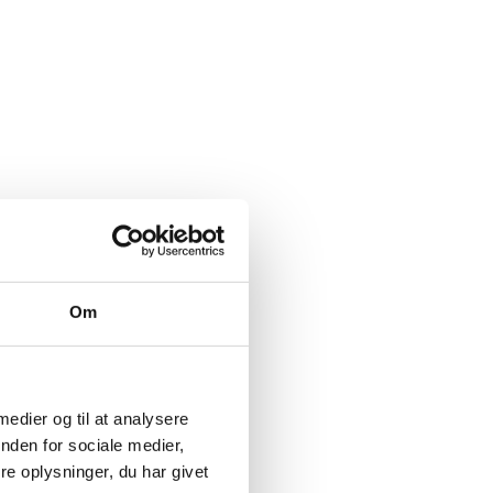
Billund kommune skal
lse af
fortælle ministeren om AI i
skolen
tiet ankom,
Indbrudstyv fanget på fersk
gerning
e slog
Om
mme ham
 medier og til at analysere
nden for sociale medier,
e oplysninger, du har givet