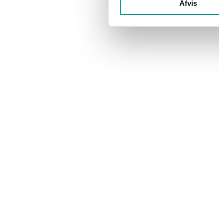
Afvis
Telefon. 6915 0500
Har du en god historie?
Vi modtager gerne dit tip til en god historie.
redaktion@billundonline.dk
Vil du annoncere?
Se annoncepriser og muligheder her.
annoncer@billundonline.dk