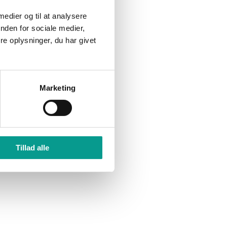
und-
ylland-
 medier og til at analysere
Billund kommune skal
CM
fortælle ministeren om AI i
nden for sociale medier,
skolen
e oplysninger, du har givet
ippe,
Indbrudstyv fanget på fersk
 Billund
gerning
Marketing
e halvår
⟶
Tillad alle