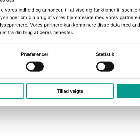
ang 2004 og 2005 med til udtagelse og her imponerede den unge Bill
gt til at gå videre, og kan nu se frem til 3 træninger med FC Midtj
se vores indhold og annoncer, til at vise dig funktioner til sociale
stævne i Brande sidst i september forsøge at blive udtaget til F
oplysninger om din brug af vores hjemmeside med vores partnere i
ysepartnere. Vores partnere kan kombinere disse data med andr
et fra din brug af deres tjenester.
ler flere oplevelser. Hvis udtagelsen til FCM Talentholdet skulle gl
med de mange andre dygtige fodboldspillere fra FCM område 5 som
Præferencer
Statistik
LEGO omsatte for 2,6 mia mere i først
Tillad valgte
od historie?
Vil du annoncere?