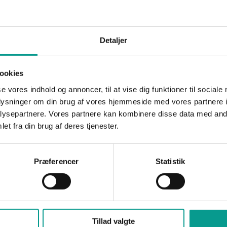
horø
3. maj 2021
Marianne Thorø
29. septemb
riser, underholdning med
Med et par udsættelser og nu en e
g og god mad. Sådan lyder
aflysning bliver årets Sports- og Ku
rts- og Kulturgalla 2021,
i Billund i år afviklet online.…
Detaljer
ookies
se vores indhold og annoncer, til at vise dig funktioner til sociale
oplysninger om din brug af vores hjemmeside med vores partnere i
ysepartnere. Vores partnere kan kombinere disse data med andr
OVEDSTAD
NYHEDER
NYHEDER
et fra din brug af deres tjenester.
 skal sætte fokus på
Jan snuppede prisen for 
re
gang
horø
26. juni 2018
Marianne Thorø
13. novembe
Præferencer
Statistik
dstad har sat sig for at
At Jan Juul Hansen fra firmaet Mid
 de personer, der bidrager til
Teknik, MAVT, i Billund, kan noget 
r gennem leg…
med lydinstallationer, står nu bøje
Tillad valgte