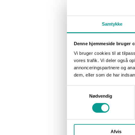
for at få en gæsteoplevelse i særklasse.
Marianne T
Det mener den digital…
Uddeling af p
lokale indsla
planen for Spo
Samtykke
som bliver…
Denne hjemmeside bruger c
Vi bruger cookies til at tilpas
vores trafik. Vi deler også 
annonceringspartnere og anal
NYHEDER
BØRNENES H
dem, eller som de har indsaml
Varmeværket udfordres af
Tre priser
Billunds rivende udvikling
samskabe
Samtykkevalg
Marianne Thorø
30. oktober 2018
Marianne T
Nødvendig
Forud for årets generalforsamling kan
Børnenes Hove
direktør i Billund Varmeværk, Nikolaj Friis
finde og hylde
Løvbjerg konstatere, at det er umådeligt
at børn lære
svært at lave…
Afvis