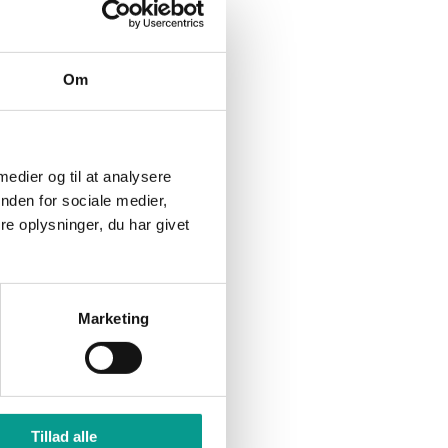
er 2020
Billund kommune skal
ndelig
fortælle ministeren om AI i
lturgalla
skolen
Om
Indbrudstyv fanget på fersk
gerning
 medier og til at analysere
nden for sociale medier,
e oplysninger, du har givet
tredje
r 2015
Marketing
tjysk AV
særligt
t…
Tillad alle