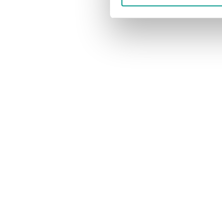
Skal vi sludre ?
Har du en g
Vi er til at tale med, så fat du bare knoglen.
Vi modtager gerne d
Telefon. 6915 0500
redaktion@bil