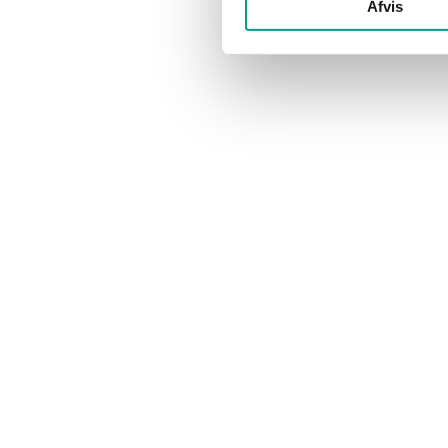
Afvis
Telefon. 6915 0500
Har du en god historie?
Vi modtager gerne dit tip til en god historie.
redaktion@billundonline.dk
Vil du annoncere?
Se annoncepriser og muligheder her.
annoncer@billundonline.dk