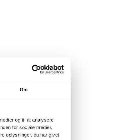
koncertscene
Nattetur endte med to
ækker vi
sigtelser til 30-årig bilist
e fra Ole
le borgere i
Om
Sofie
 medier og til at analysere
nden for sociale medier,
e oplysninger, du har givet