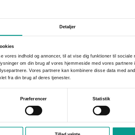
EGOLAND på fredag når parken har premiere på en spritny 4D-fort
 det jo er LEGOLAND, ved man aldrig helt, hvad der sker. Filmens
tore verden siger, at en premiere med Emmet og Graffititøsen næpp
Detaljer
e venner og skal en tur i LEGOLAND. Det kan umuligt gå galt – lige
ookies
i parkens egen biograf og varer 12 ½ minut.
se vores indhold og annoncer, til at vise dig funktioner til sociale
oplysninger om din brug af vores hjemmeside med vores partnere i
ck, Mia Lyhne, Saseline, Tim Vladimir, Nikolaj Kopernikus, Alexa
ysepartnere. Vores partnere kan kombinere disse data med andr
et fra din brug af deres tjenester.
Præferencer
Statistik
Tillad valgte