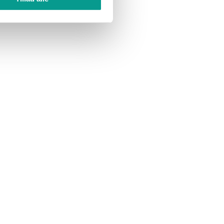
elser og
⟶
eskoler