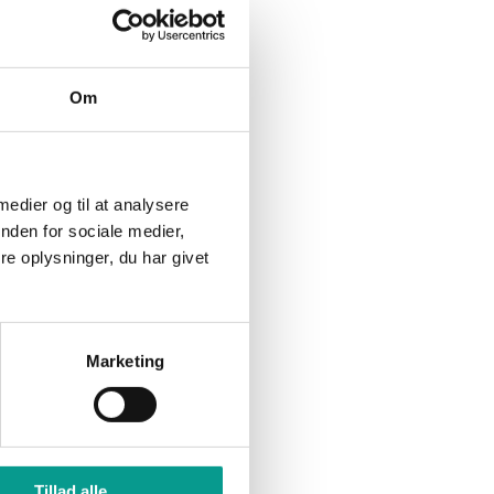
ælling
James Bond flytter ind i
naturen: Musikere udpegede
selv Naturrum som
e går,
koncertscene
Om
 indtil
Nattetur endte med to
sigtelser til 30-årig bilist
 medier og til at analysere
nden for sociale medier,
ndre
e oplysninger, du har givet
Marketing
Tillad alle