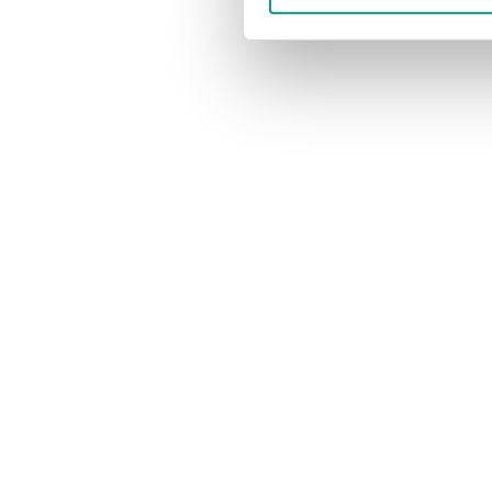
Skal vi sludre ?
Har du en g
Vi er til at tale med, så fat du bare knoglen.
Vi modtager gerne d
Telefon. 6915 0500
redaktion@bil