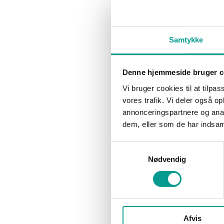
Unge i Billund Kommune kommer tæt på
beslutningernes højborg, mens
byrådspolitikerne får indblik i, hvordan det
er at være ung…
Samtykke
Denne hjemmeside bruger c
Vi bruger cookies til at tilpas
vores trafik. Vi deler også 
annonceringspartnere og anal
dem, eller som de har indsaml
Samtykkevalg
Nødvendig
Afvis