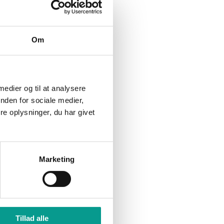
Billund kommune skal
fortælle ministeren om AI i
skolen
Om
Indbrudstyv fanget på fersk
gerning
 medier og til at analysere
nden for sociale medier,
e oplysninger, du har givet
Marketing
Tillad alle