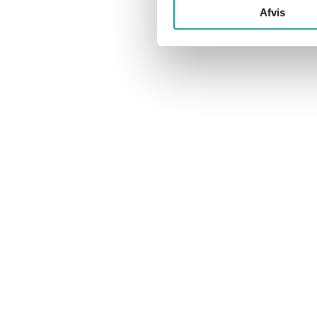
NYHEDER
NYHEDER
Afvis
Billunds hotelpriser var de
Turistern
højeste i Danmark sidste år
Billund 
Marianne Thorø
21. marts 2016
Marianne T
Billund topper listen over 16 populære
De seneste ov
destinationer i Danmark med den højeste
Statistik viser
gennemsnitlige pris pr. hotelovernatning. En
Billund Kommu
overnatning i Billund…
afslutning på
Skal vi sludre ?
Har du en g
Vi er til at tale med, så fat du bare knoglen.
Vi modtager gerne d
Telefon. 6915 0500
redaktion@bil