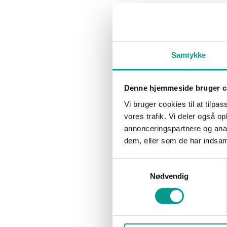
Samtykke
NYHEDER
NYHEDER
Stor stigning i antal
Overnatn
overnatninger i Billund
står samm
Denne hjemmeside bruger c
Kommune
Kommun
Vi bruger cookies til at tilpas
Marianne Thorø
17. januar 2017
Marianne T
vores trafik. Vi deler også 
2016 blev et rigtigt godt år for
Selvom de man
annonceringspartnere og anal
overnatningsstederne i Billund kommune.
i Billund Kom
dem, eller som de har indsaml
Ifølge de netop offentliggjorte
også en del a
overnatningstal fra Danmarks Statistik
Samtykkevalg
oplevede…
Nødvendig