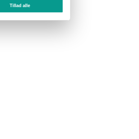
Tillad alle
5
 i
 på
atistik.