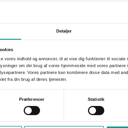
Detaljer
NYHEDER
ingskonkurrenter
Zleep udvider med 60 væ
en i Billund
og motionscenter
ookies
e
Marianne Thorø
21. juni 2016
se vores indhold og annoncer, til at vise dig funktioner til sociale
horø
9. december 2016
At der er godt gang i den på Zleep 
oplysninger om din brug af vores hjemmeside med vores partnere i
Billund Lufthavn vidner det igang
ge mindre overnatningssteder
ysepartnere. Vores partnere kan kombinere disse data med andr
arbejde om. De eksisterende…
mune er konkurrenter, så er de
et fra din brug af deres tjenester.
f et netværk og…
Præferencer
Statistik