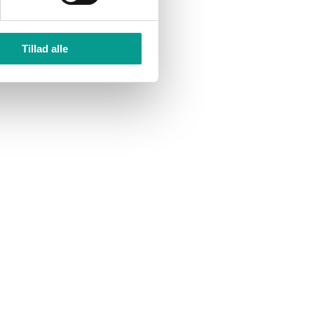
Tillad alle
gslejr
Ironman
e
2015
i
ge