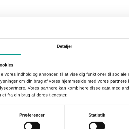
horø
27. juni 2016
Marianne Thorø
28. april 201
arne triatlet, Allan
Der venter Allan Konradsen fra Bil
Billund, der netop i den
nogle hårde måneder. Den lokale 
ekend snuppede sin 9.
træner op til endnu nogle streger 
 i østrigske…
…
Detaljer
ookies
NYHEDER
tyrelse i ny forening
En skuffet Allan Konrad
se vores indhold og annoncer, til at vise dig funktioner til sociale
udgik fra sit 9. Ironman
oplysninger om din brug af vores hjemmeside med vores partnere i
horø
2. november 2015
ysepartnere. Vores partnere kan kombinere disse data med andr
Marianne Thorø
12. juli 2015
 den stiftende
et fra din brug af deres tjenester.
ling har den nye bestyrelse i
Det var en tydelig skuffet Allan K
lon Klub konstitueret sig.
der søndag eftermiddag, måtte udg
 Thomas Karstensen,…
forsøget på at hente den 9. Ironm
Præferencer
Statistik