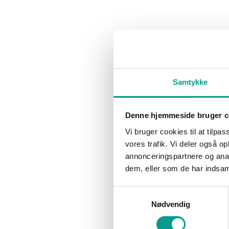
Marianne T
Den lokale triatlet Allan Konradsen fik slet
ikke den Ironman-præstation han havde
Selvom den erf
håbet på, da han i weekenden stillede op…
Konradsen fra 
forgangne we
Ironman-titel
Samtykke
Denne hjemmeside bruger c
NYHEDER
NYHEDER
Triatlet: Der kan godt være to
Stærk bes
Vi bruger cookies til at tilpas
Challenges i området til
vores trafik. Vi deler også 
Marianne T
sommer
annonceringspartnere og anal
Få dage efter
dem, eller som de har indsaml
Marianne Thorø
3. november 2015
generalforsam
Billund Triath
Det får formentlig ingen indflydelse på
Samtykkevalg
Formand blev
antallet af deltagere til Challenge Denmark
Nødvendig
Herning-Billund, at der lægges endnu et
Challenge-stævne i…