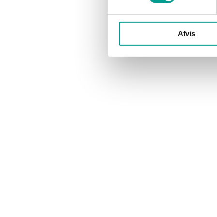
Afvis
NYHEDER
NYHEDER
Allan fik sin 8. Ironman på
Se billede
hjemmebanen
ude på ru
Marianne Thorø
15. juni 2015
Marianne T
Han går som om han havde skidt i
Lokale Allan 
bukserne. Men smilet er stort, selvom
trænet i lang 
tårerne presser sig på flere gange.…
Challenge Den
Skal vi sludre ?
Har du en g