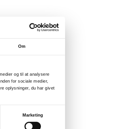
6
Brandvæsnet måtte hjælpe
gæster ned fra LEGOLAND-
lund
forlystelse
Ironman
på armen,
James Bond flytter ind i
naturen: Musikere udpegede
selv Naturrum som
Om
koncertscene
sen
 medier og til at analysere
-forsøg
nden for sociale medier,
e oplysninger, du har givet
onradsen
å i
an…
Marketing